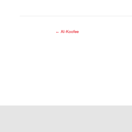
←
AI-Koofee