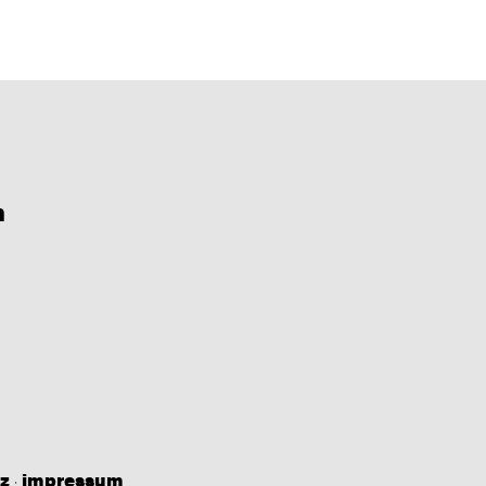
n
z
·
impressum