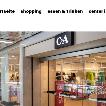
rtseite
shopping
essen & trinken
center 