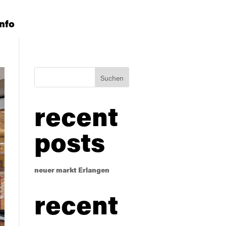
info
Suchen
recent
posts
neuer markt Erlangen
recent